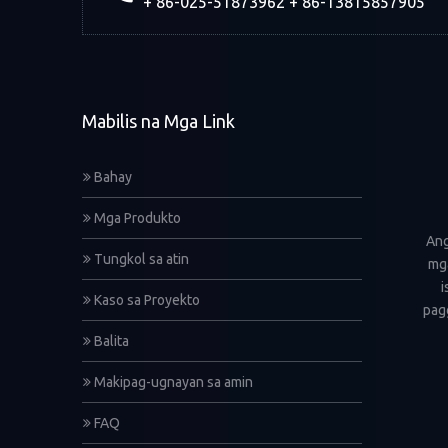
+ 86-025-51873962 + 86-13815857905
Mabilis na Mga Link
Bahay
Mga Produkto
Ang
Tungkol sa atin
mga
i
Kaso sa Proyekto
pagg
Balita
Makipag-ugnayan sa amin
FAQ