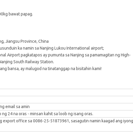
00kg bawat papag.
ng, Jiangsu Province, China
Susunduin ka namin sa Nanjing Lukou International airport;
onal Airport pagkatapos ay pumunta sa Nanjing sa pamamagitan ng High-
anjing South Railway Station.
ang bansa, ay malugod na tinatanggap na bisitahin kami!
ng email sa amin
g 24 na oras - minsan kahit sa loob ng isang oras.
g export office sa 0086-25-51873961, sasagutin namin kaagad ang iyon