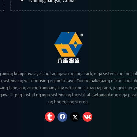
Nanjing
,
Jiangsu, China
 aming kumpanya ay isang tagagawa ng mga rack, mga sistema ng logistik
 sistema ng warehousing ng multi-layer.During nakaraang nakaraang la
sang taon, ang aming kumpanya ay nakatuon sa pagpaplano, pagdidiseny
awa at pag-install ng mga sistema ng logistik at awtomatikong mga pasi
ng bodega ng stereo.