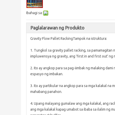
Ibahagi sa:
Paglalarawan ng Produkto
Gravity Flow Pallet RackingTampok na istruktura:
1. Tungkol sa gravity pallet racking, sa pamamagitan ng
impluwensya ng gravity, ang 'first in and first out' ng
2. Ito ay angkop para sa pag-iimbak ng malaking dami
espasyo ng imbakan.
3. Ito ay partikular na angkop para sa mga kalakal na 
mahabang panahon.
4. Upang malayang gumalaw ang mga kalakal, ang rack
ang mga kalakal kapag umabot sa ibaba sa ilalim ng m