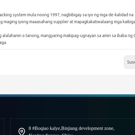
Racking system mula noong 1997, nagbibigay sa iyo ng mga de-kalidad na
g maging iyong maaasahang supplier at mapagkakatiwalaang mga kaibiga
 alalahanin o tanong, mangyaring makipag-ugnayan sa amin sa ibaba ng 
aga.
Sus
8 #Boqiao kalye
,
Binjiang development zone
,