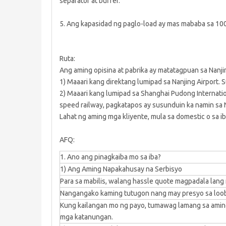
separator at buffer.
5. Ang kapasidad ng paglo-load ay mas mababa sa 10
Ruta:
Ang aming opisina at pabrika ay matatagpuan sa Nanji
1) Maaari kang direktang lumipad sa Nanjing Airport. 
2) Maaari kang lumipad sa Shanghai Pudong Internati
speed railway, pagkatapos ay susunduin ka namin sa N
Lahat ng aming mga kliyente, mula sa domestic o sa ib
AFQ:
1. Ano ang pinagkaiba mo sa iba?
1) Ang Aming Napakahusay na Serbisyo
Para sa mabilis, walang hassle quote magpadala lang 
Nangangako kaming tutugon nang may presyo sa loob n
Kung kailangan mo ng payo, tumawag lamang sa amin
mga katanungan.