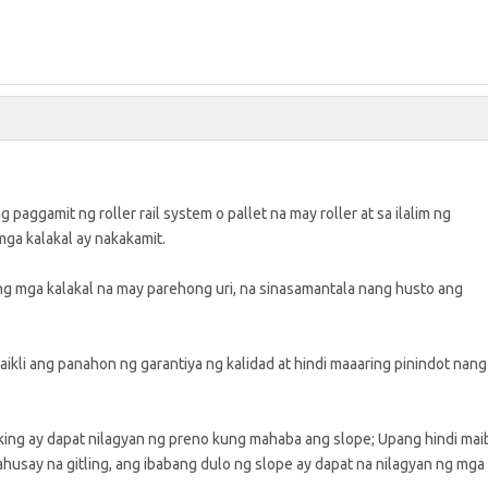
 paggamit ng roller rail system o pallet na may roller at sa ilalim ng
 mga kalakal ay nakakamit.
 ng mga kalakal na may parehong uri, na sinasamantala nang husto ang
maikli ang panahon ng garantiya ng kalidad at hindi maaaring pinindot nang
ing ay dapat nilagyan ng preno kung mahaba ang slope; Upang hindi maib
ahusay na gitling, ang ibabang dulo ng slope ay dapat na nilagyan ng mga