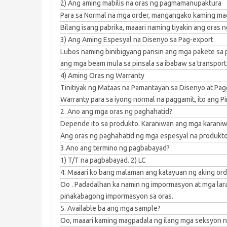
2) Ang aming mabilis na oras ng pagmamanupaktura
Para sa Normal na mga order, mangangako kaming ma
Bilang isang pabrika, maaari naming tiyakin ang oras 
3) Ang Aming Espesyal na Disenyo sa Pag-export
Lubos naming binibigyang pansin ang mga pakete sa 
ang mga beam mula sa pinsala sa ibabaw sa transporta
4) Aming Oras ng Warranty
Tinitiyak ng Mataas na Pamantayan sa Disenyo at P
Warranty para sa iyong normal na paggamit, ito ang
2. Ano ang mga oras ng paghahatid?
Depende ito sa produkto. Karaniwan ang mga karaniwa
Ang oras ng paghahatid ng mga espesyal na produkto 
3.Ano ang termino ng pagbabayad?
1) T/T na pagbabayad. 2) LC
4. Maaari ko bang malaman ang katayuan ng aking ord
Oo . Padadalhan ka namin ng impormasyon at mga lara
pinakabagong impormasyon sa oras.
5. Available ba ang mga sample?
Oo, maaari kaming magpadala ng ilang mga seksyon n