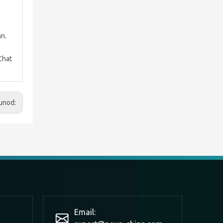
n.
Chat
unod:
Email: