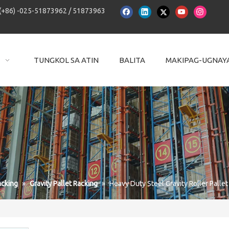
(+86) -025-51873962 / 51873963
TUNGKOL SA ATIN
BALITA
MAKIPAG-UGNAYA
acking
»
Gravity Pallet Racking
»
Heavy Duty Steel Gravity Roller Pallet