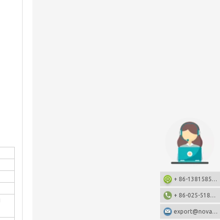
+ 86-13815857905: +86-13815857905
+ 86-025-51873962
g
export@nova-china.com