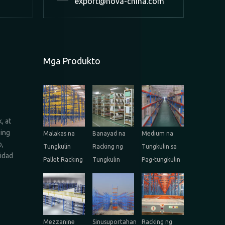
export@nova-china.com
Mga Produkto
, at
bing
Malakas na
Banayad na
Medium na
o,
Tungkulin
Racking ng
Tungkulin sa
lidad
Pallet Racking
Tungkulin
Pag-tungkulin
Mezzanine
Sinusuportahan
Racking ng