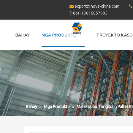
export@nova-china.com


(+86) -13815857905
BAHAY
MGA PRODUKTO
PROYEKTO KASO
Bahay
»
Mga Produkto
»
Malakas na Tungkulin Pallet R