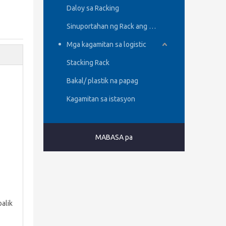
Daloy sa Racking
Sinuportahan ng Rack ang mga Gusali
Mga kagamitan sa logistic
Stacking Rack
Bakal/ plastik na papag
Kagamitan sa istasyon
MABASA pa
alik