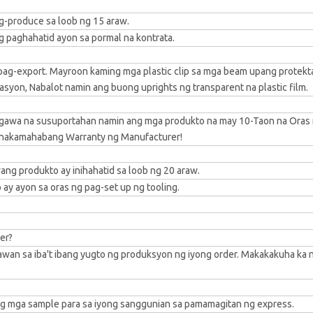
g-produce sa loob ng 15 araw.
ng paghahatid ayon sa pormal na kontrata.
pag-export. Mayroon kaming mga plastic clip sa mga beam upang protek
syon, Nabalot namin ang buong uprights ng transparent na plastic film.
aggawa na susuportahan namin ang mga produkto na may 10-Taon na Oras
 Pinakamahabang Warranty ng Manufacturer!
ng produkto ay inihahatid sa loob ng 20 araw.
ay ayon sa oras ng pag-set up ng tooling.
er?
wan sa iba't ibang yugto ng produksyon ng iyong order. Makakakuha ka 
g mga sample para sa iyong sanggunian sa pamamagitan ng express.