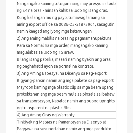
Nangangako kaming tutugon nang may presyo sa loob
ng 24 na oras - minsan kahit sa loob ng isang oras.
Kung kailangan mo ng payo, tumawag lamang sa
aming export office sa 0086-25-51873961, sasagutin
namin kaagad ang iyong mga katanungan.
2) Ang aming mabilis na oras ng pagmamanupaktura
Para sa Normal na mga order, mangangako kaming
maglalabas sa loob ng 15 araw.
Bilang isang pabrika, maaari naming tiyakin ang oras
ng paghahatid ayon sa pormal na kontrata.
3) Ang Aming Espesyal na Disenyo sa Pag-export
Bigyang-pansin namin ang mga pakete sa pag-export.
Mayroon kaming mga plastic clip sa mga beam upang
protektahan ang mga beam mula sa pinsala sa ibabaw
sa transportasyon, Nabalot namin ang buong uprights
ng transparent na plastic film.
4) Ang Aming Oras ng Warranty
Tinitiyak ng Mataas na Pamantayan sa Disenyo at
Paggawa na susuportahan namin ang mga produkto